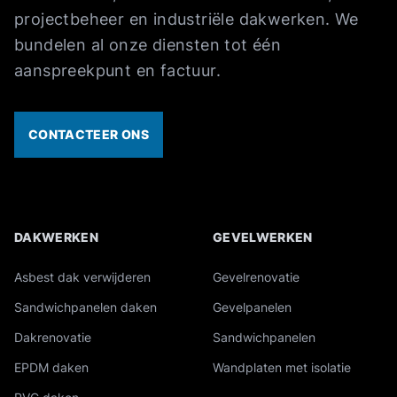
projectbeheer en industriële dakwerken. We
bundelen al onze diensten tot één
aanspreekpunt en factuur.
CONTACTEER ONS
DAKWERKEN
GEVELWERKEN
Overzicht van onze industriële diensten
Asbest dak verwijderen
Gevelrenovatie
Sandwichpanelen daken
Gevelpanelen
Dakrenovatie
Sandwichpanelen
EPDM daken
Wandplaten met isolatie