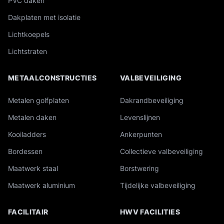
PVC daken
Dakplaten met isolatie
Lichtkoepels
Lichtstraten
METAALCONSTRUCTIES
VALBEVEILIGING
Metalen golfplaten
Dakrandbeveiliging
Metalen daken
Levenslijnen
Kooiladders
Ankerpunten
Bordessen
Collectieve valbeveiliging
Maatwerk staal
Borstwering
Maatwerk aluminium
Tijdelijke valbeveiliging
FACILITAIR
HWV FACILITIES