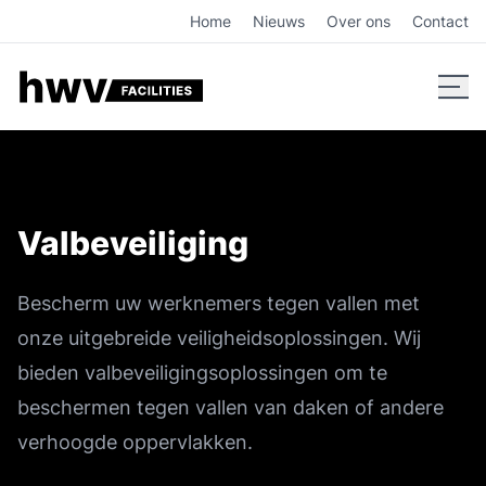
Valbeveiliging voor daken, ontdek HWV Facilities
Home
Nieuws
Over ons
Contact
Valbeveiliging
Bescherm uw werknemers tegen vallen met
onze uitgebreide veiligheidsoplossingen. Wij
bieden valbeveiligingsoplossingen om te
beschermen tegen vallen van daken of andere
verhoogde oppervlakken.