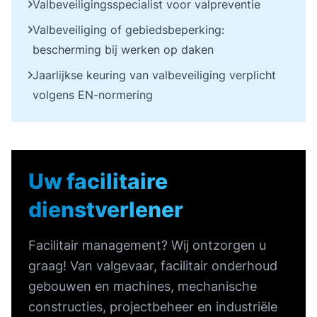
Valbeveiligingsspecialist voor valpreventie
Valbeveiliging of gebiedsbeperking:
bescherming bij werken op daken
Jaarlijkse keuring van valbeveiliging verplicht
volgens EN-normering
Uw facilitaire
dienstverlener
Facilitair management? Wij ontzorgen u
graag! Van valgevaar, facilitair onderhoud
gebouwen en machines, mechanische
constructies, projectbeheer en industriële