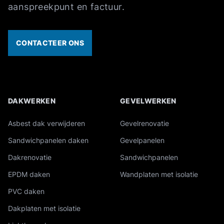
aanspreekpunt en factuur.
CONTACTEER ONS
DAKWERKEN
GEVELWERKEN
Overzicht van onze industriële diensten
Asbest dak verwijderen
Gevelrenovatie
Sandwichpanelen daken
Gevelpanelen
Dakrenovatie
Sandwichpanelen
EPDM daken
Wandplaten met isolatie
PVC daken
Dakplaten met isolatie