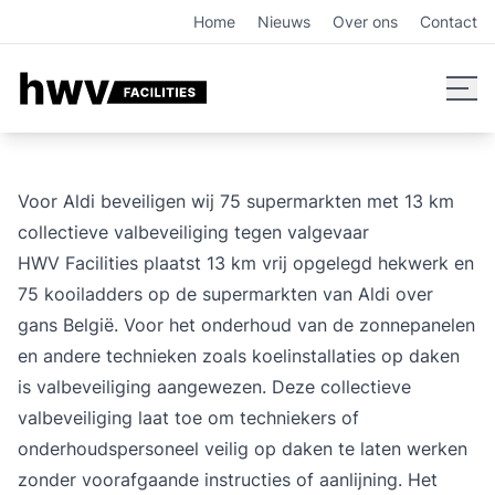
Collectieve valbeveiliging voor Aldi: 75 supermarkten veili
Home
Nieuws
Over ons
Contact
Voor Aldi beveiligen wij 75 supermarkten met 13 km
collectieve valbeveiliging tegen valgevaar
HWV Facilities plaatst 13 km vrij opgelegd hekwerk en
75
kooiladders
op de supermarkten van Aldi over
gans België. Voor het onderhoud van de zonnepanelen
en andere technieken zoals koelinstallaties op daken
is valbeveiliging aangewezen. Deze
collectieve
valbeveiliging
laat toe om techniekers of
onderhoudspersoneel veilig op daken te laten werken
zonder voorafgaande instructies of aanlijning. Het