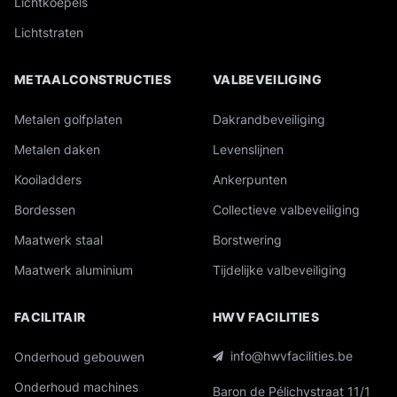
Lichtkoepels
Lichtstraten
METAALCONSTRUCTIES
VALBEVEILIGING
Metalen golfplaten
Dakrandbeveiliging
Metalen daken
Levenslijnen
Kooiladders
Ankerpunten
Bordessen
Collectieve valbeveiliging
Maatwerk staal
Borstwering
Maatwerk aluminium
Tijdelijke valbeveiliging
FACILITAIR
HWV FACILITIES
info@hwvfacilities.be
Onderhoud gebouwen
Onderhoud machines
Baron de Pélichystraat 11/1