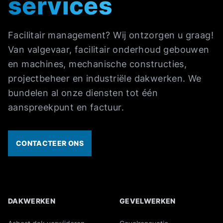
services
Facilitair management? Wij ontzorgen u graag!
Van valgevaar, facilitair onderhoud gebouwen
en machines, mechanische constructies,
projectbeheer en industriële dakwerken. We
bundelen al onze diensten tot één
aanspreekpunt en factuur.
CONTACTEER ONS
DAKWERKEN
GEVELWERKEN
Overzicht van onze industriële diensten