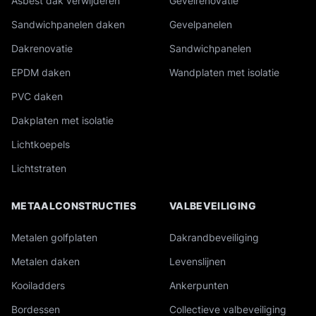
Asbest dak verwijderen
Gevelrenovatie
Sandwichpanelen daken
Gevelpanelen
Dakrenovatie
Sandwichpanelen
EPDM daken
Wandplaten met isolatie
PVC daken
Dakplaten met isolatie
Lichtkoepels
Lichtstraten
METAALCONSTRUCTIES
VALBEVEILIGING
Metalen golfplaten
Dakrandbeveiliging
Metalen daken
Levenslijnen
Kooiladders
Ankerpunten
Bordessen
Collectieve valbeveiliging