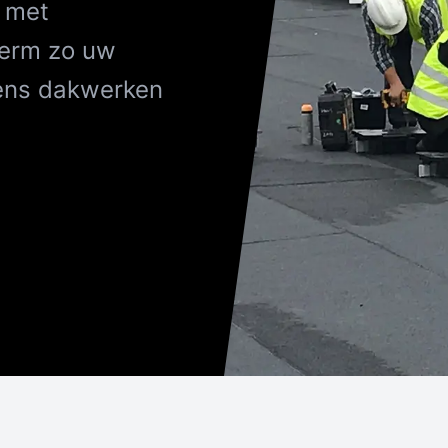
n met
herm zo uw
dens dakwerken