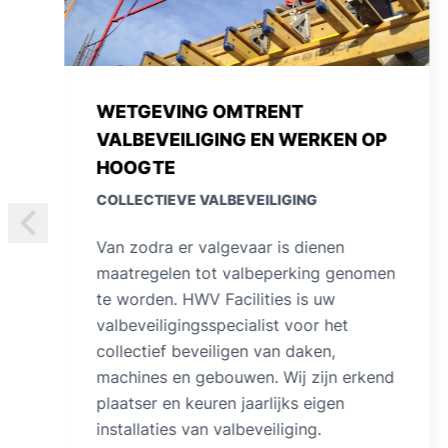
COLLECTIEVE VALBESCHERMING
MET VEILIGHEIDSNET VOOR
LICHTSTRATEN
COLLECTIEVE VALBEVEILIGING
HWV Facilities plaatste een 750 lm
metalen anti doorvalnetten op koepels
en lichtstraten tegen doorvalgevaar.
Als valbescherming bieden de metalen
veiligheidsnetten de oplossing om door
lichtkoepels of dakkoepels te vallen.
Voldoen uw lichtstraten en koepels aan
de 1200J test?