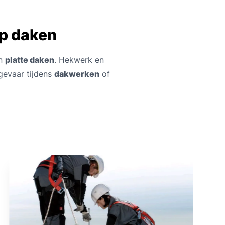
op daken
n
platte daken
. Hekwerk en
gevaar tijdens
dakwerken
of