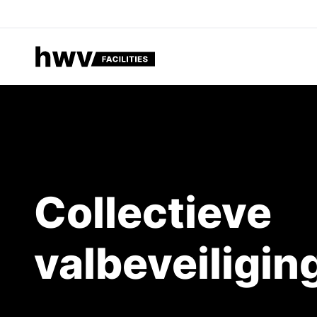
Collectieve valbeveiliging, HWV Facilities expert in valbeve
Collectieve
valbeveiligin