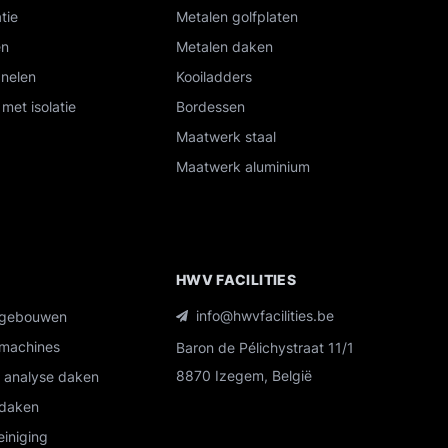
tie
Metalen golfplaten
en
Metalen daken
nelen
Kooiladders
met isolatie
Bordessen
Maatwerk staal
Maatwerk aluminium
R
HWV FACILITIES
info@hwvfacilities.be
 gebouwen
machines
Baron de Pélichystraat 11/1
8870 Izegem, België
n analyse daken
daken
einiging