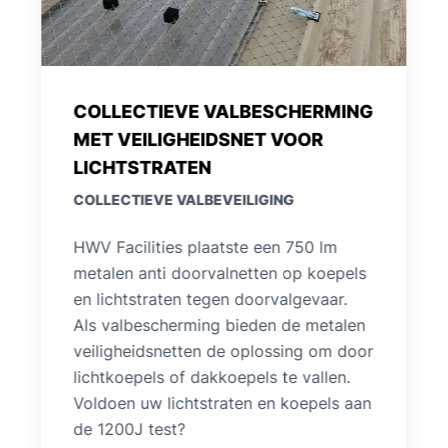
WETGEVING EN NORMERING
COLLECTIEVE VALBEVEILIGING
COLLECTIEVE VALBEVEILIGING
Wij komen graag ter plaatse langs voor
een risico analyse van uw daken en
machines wat valbeveiliging betreft.
Vragen over de wetgeving en
normering van collectieve
valbeveiliging worden samen
besproken en aan de hand van een
verslag brengen wij alle gevaren in
kaart.