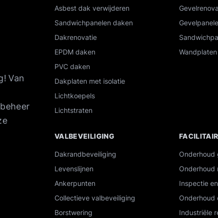
Asbest dak verwijderen
Gevelrenova
Sandwichpanelen daken
Gevelpanel
Dakrenovatie
Sandwichpa
EPDM daken
Wandplaten 
PVC daken
g!
Van
Dakplaten met isolatie
Lichtkoepels
tbeheer
Lichtstraten
ze
VALBEVEILIGING
FACILITAI
Dakrandbeveiliging
Onderhoud
Levenslijnen
Onderhoud 
Ankerpunten
Inspectie e
Collectieve valbeveiliging
Onderhoud 
Borstwering
Industriële r