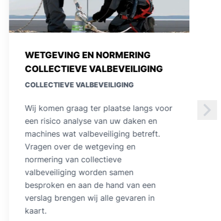
WETGEVING OMTRENT
VALBEVEILIGING EN WERKEN OP
HOOGTE
COLLECTIEVE VALBEVEILIGING
Van zodra er valgevaar is dienen
maatregelen tot valbeperking genomen
te worden. HWV Facilities is uw
valbeveiligingsspecialist voor het
collectief beveiligen van daken,
machines en gebouwen. Wij zijn erkend
plaatser en keuren jaarlijks eigen
installaties van valbeveiliging.