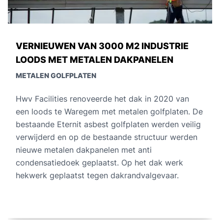
2 INDUSTRIE
PLAATSEN VAN 900 M
KPANELEN
PLATEN VOOR TOREN 
METALEN GOLFPLATEN
 dak in 2020 van
Wij renoveerden winter 2
alen golfplaten. De
met metalen golfplaten ge
laten werden veilig
dak. Deze metalen dakpla
e structuur werden
kraan en manbak gemontee
t anti
dakplaten en gevel platen
p het dak werk
de metalen liggers. Nadie
andvalgevaar.
gemonteerd tegen valgeva