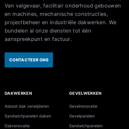
Van valgevaar, facilitair onderhoud gebouwen
en machines, mechanische constructies,
projectbeheer en industriële dakwerken. We
bundelen al onze diensten tot één
aanspreekpunt en factuur.
CONTACTEER ONS
DAKWERKEN
GEVELWERKEN
Overzicht van onze industriële diensten
Asbest dak verwijderen
Gevelrenovatie
Sandwichpanelen daken
Gevelpanelen
Dakrenovatie
Sandwichpanelen