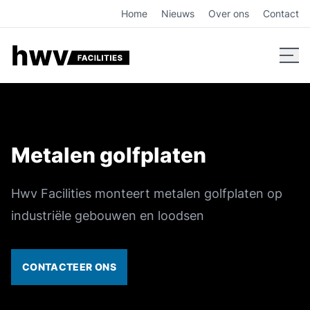
Metalen golfplaten voor industriële daken, ontdek HWV Faci
Home
Nieuws
Over ons
Contact
Metalen golfplaten
Hwv Facilities monteert metalen golfplaten op
industriële gebouwen en loodsen
CONTACTEER ONS