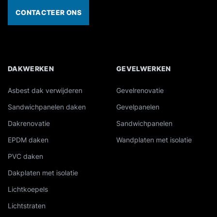
CONTACTEER ONS
DAKWERKEN
GEVELWERKEN
Overzicht van onze industriële diensten
Asbest dak verwijderen
Gevelrenovatie
Sandwichpanelen daken
Gevelpanelen
Dakrenovatie
Sandwichpanelen
EPDM daken
Wandplaten met isolatie
PVC daken
Dakplaten met isolatie
Lichtkoepels
Lichtstraten