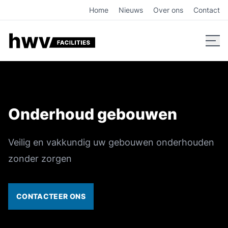
Onderhoud gebouwen, ontdek HWV Facilities
Home
Nieuws
Over ons
Contact
Onderhoud gebouwen
Veilig en vakkundig uw gebouwen onderhouden
zonder zorgen
CONTACTEER ONS