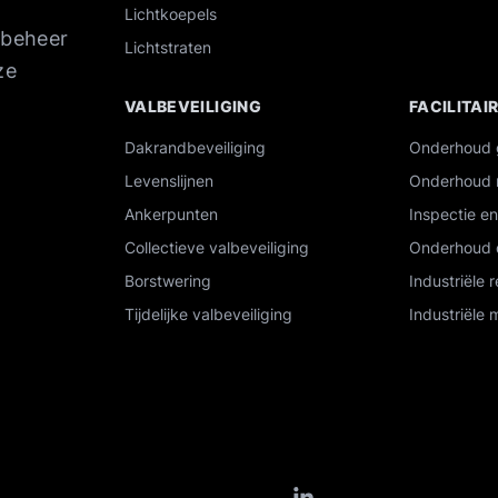
Lichtkoepels
tbeheer
Lichtstraten
ze
VALBEVEILIGING
FACILITAI
Dakrandbeveiliging
Onderhoud
Levenslijnen
Onderhoud 
Ankerpunten
Inspectie e
Collectieve valbeveiliging
Onderhoud 
Borstwering
Industriële r
Tijdelijke valbeveiliging
Industriële