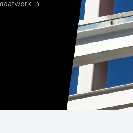
maatwerk in
n