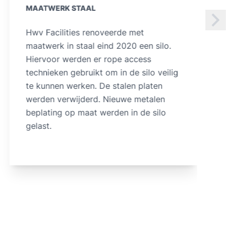
MAATWERK STAAL
HWV Facilities beveiligde begin 2020
een site met valbeveiliging. Op het
eerste verdiep werd een kantelhekken
geplaatst om goederen veilig naar
beneden te zetten met een heftruck.
Ook werd een tanktrap en bordes met
maatwerk in staal geplaatst.