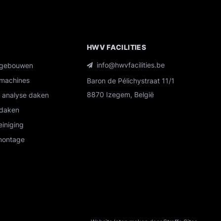
R
HWV FACILITIES
info@hwvfacilities.be
 gebouwen
machines
Baron de Pélichystraat 11/1
8870 Izegem, België
n analyse daken
daken
einiging
 montage