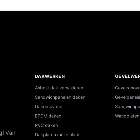
DAKWERKEN
GEVELWE
Overzicht van onze industriële diensten
Asbest dak verwijderen
Gevelrenova
Sandwichpanelen daken
Gevelpanel
Dakrenovatie
Sandwichpa
EPDM daken
Wandplaten 
PVC daken
g!
Van
Dakplaten met isolatie