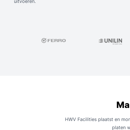
uitvoeren.
Maa
HWV Facilities plaatst en mon
platen 