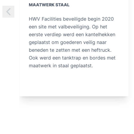
MAATWERK STAAL
Wij renoveerden begin 2021 een
elevator voor houtafval te
Oostrozebeke. Het vernieuwen van het
maatwerk in staal gebeurde tijdens een
stilstand. Extra aandacht werd besteed
aan de veiligheid gelet op het
brandgevaar tijdens het lassen en
slijpen van het metaal.