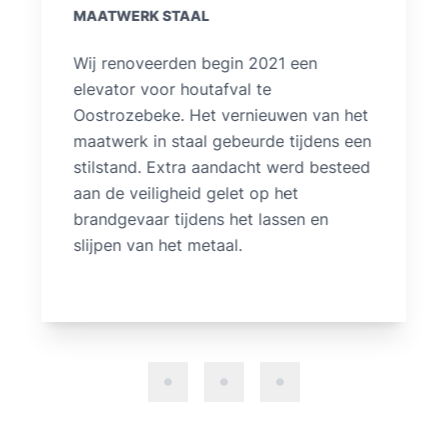
MAATWERK STAAL
Hwv Facilities renoveerde met
maatwerk in staal eind 2020 een silo.
Hiervoor werden er rope access
technieken gebruikt om in de silo veilig
te kunnen werken. De stalen platen
werden verwijderd. Nieuwe metalen
beplating op maat werden in de silo
gelast.