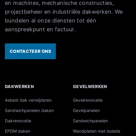
en machines, mechanische constructies,
projectbeheer en industriële dakwerken. We
bundelen al onze diensten tot één
aanspreekpunt en factuur.
CONTACTEER ONS
DAKWERKEN
GEVELWERKEN
Overzicht van onze industriële diensten
Asbest dak verwijderen
Gevelrenovatie
Sandwichpanelen daken
Gevelpanelen
Dakrenovatie
Sandwichpanelen
EPDM daken
Wandplaten met isolatie