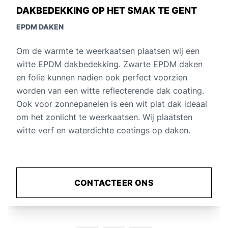
PRODUCTIEHAL TE ZEEBRUGGE MET
GRIJZE EPDM LINER
EPDM DAKEN
In 2020 heeft HWV Facilities de grijze EPDM
gerepareerd op een bestaand geïsoleerd dak in de
haven van Zeebrugge. Het oude dak was
losgekomen door de windbelasting. Het nieuwe
EPDM dak werd grotendeels gelijmd, maar ook
bevestigd met andere mechanische technieken.
CONTACTEER ONS