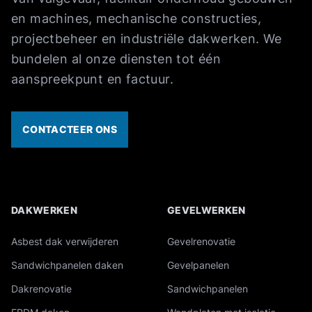
en machines, mechanische constructies,
projectbeheer en industriële dakwerken. We
bundelen al onze diensten tot één
aanspreekpunt en factuur.
CONTACTEER ONS
DAKWERKEN
GEVELWERKEN
Overzicht van onze industriële diensten
Asbest dak verwijderen
Gevelrenovatie
Sandwichpanelen daken
Gevelpanelen
Dakrenovatie
Sandwichpanelen