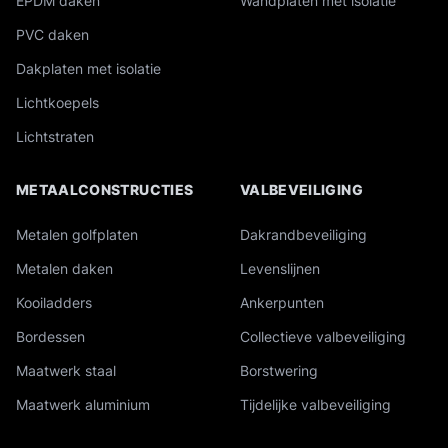
EPDM daken
Wandplaten met isolatie
PVC daken
Dakplaten met isolatie
Lichtkoepels
Lichtstraten
METAALCONSTRUCTIES
VALBEVEILIGING
Metalen golfplaten
Dakrandbeveiliging
Metalen daken
Levenslijnen
Kooiladders
Ankerpunten
Bordessen
Collectieve valbeveiliging
Maatwerk staal
Borstwering
Maatwerk aluminium
Tijdelijke valbeveiliging