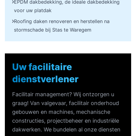
EPDM dakbedekking, de ideale dakbedekking
voor uw platdak
Roofing daken renoveren en herstellen na
stormschade bij Stas te Waregem
Uw facilitaire
dienstverlener
Facilitair management? Wij ontzorgen u
graag! Van valgevaar, facilitair onderhoud
gebouwen en machines, mechanische
constructies, projectbeheer en industriële
dakwerken. We bundelen al onze diensten