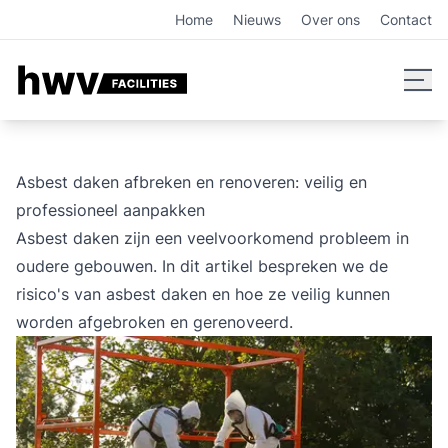
Asbest daken veilig afbreken en renoveren met HWV Facilit
Home
Nieuws
Over ons
Contact
Asbest daken afbreken en renoveren: veilig en
professioneel aanpakken
Asbest daken zijn een veelvoorkomend probleem in
oudere gebouwen. In dit artikel bespreken we de
risico's van asbest daken en hoe ze veilig kunnen
worden afgebroken en gerenoveerd.