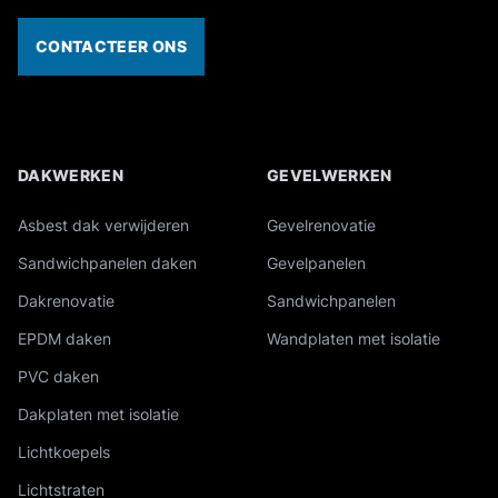
CONTACTEER ONS
DAKWERKEN
GEVELWERKEN
Overzicht van onze industriële diensten
Asbest dak verwijderen
Gevelrenovatie
Sandwichpanelen daken
Gevelpanelen
Dakrenovatie
Sandwichpanelen
EPDM daken
Wandplaten met isolatie
PVC daken
Dakplaten met isolatie
Lichtkoepels
Lichtstraten