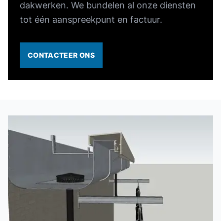
dakwerken. We bundelen al onze diensten
tot één aanspreekpunt en factuur.
CONTACTEER ONS