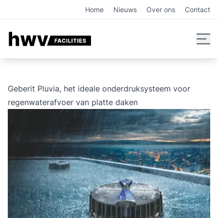
Geberit Pluvia: efficiënt onderdruksysteem voor regenwate
Home
Nieuws
Over ons
Contact
Geberit Pluvia, het ideale onderdruksysteem voor
regenwaterafvoer van platte daken