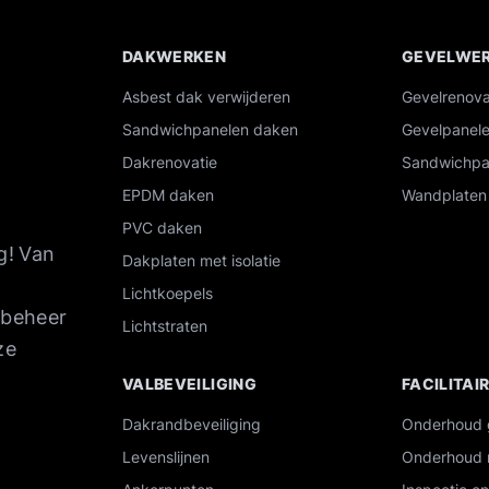
DAKWERKEN
GEVELWE
Overzicht van onze industriële diensten
Asbest dak verwijderen
Gevelrenova
Sandwichpanelen daken
Gevelpanel
Dakrenovatie
Sandwichpa
EPDM daken
Wandplaten 
PVC daken
g!
Van
Dakplaten met isolatie
Lichtkoepels
tbeheer
Lichtstraten
ze
VALBEVEILIGING
FACILITAI
Dakrandbeveiliging
Onderhoud
Levenslijnen
Onderhoud 