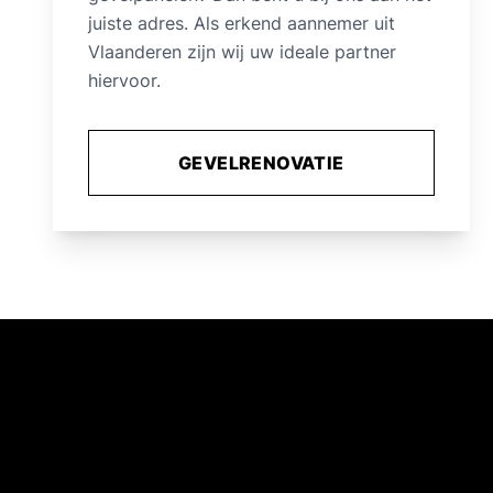
juiste adres. Als erkend aannemer uit
Vlaanderen zijn wij uw ideale partner
hiervoor.
GEVELRENOVATIE