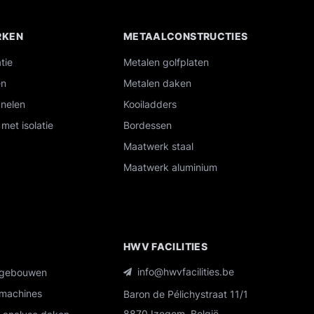
RKEN
METAALCONSTRUCTIES
tie
Metalen golfplaten
en
Metalen daken
nelen
Kooiladders
met isolatie
Bordessen
Maatwerk staal
Maatwerk aluminium
R
HWV FACILITIES
info@hwvfacilities.be
 gebouwen
machines
Baron de Pélichystraat 11/1
8870 Izegem, België